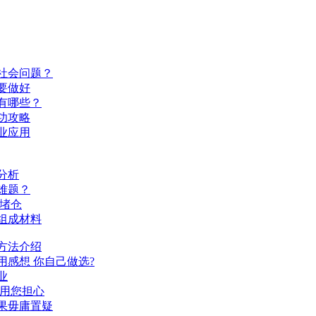
社会问题？
要做好
有哪些？
功攻略
业应用
分析
难题？
治堵仓
组成材料
方法介绍
用感想 你自己做选?
业
不用您担心
果毋庸置疑