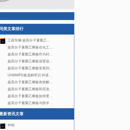
同类文章排行
工程车辆 超高分子量聚乙烯内衬板益处多多
超高分子量聚乙烯板在化工机械中独具优势
超高分子量聚乙烯板作为衬板使用注意事项
超高分子量聚乙烯板深受追捧 发展迅速
超高分子量聚乙烯板安装到科诺 专业厂家专业技术
UHMWPE板选购常识 科诺温馨告知
超高分子量聚乙烯板有效解决原煤仓堵塞问题
超高分子量聚乙烯板和尼龙板如何区分 科诺科技
超高分子量聚乙烯板如何更好固定 科诺科技
超高分子量聚乙烯板与医学技术关系分析 科诺科技
最新资讯文章
声明