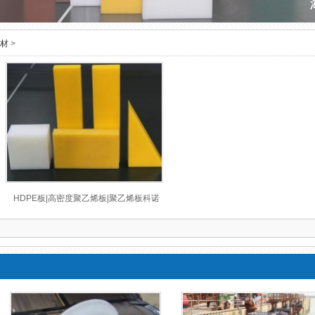
板材
>
HDPE板|高密度聚乙烯板|聚乙烯板科诺